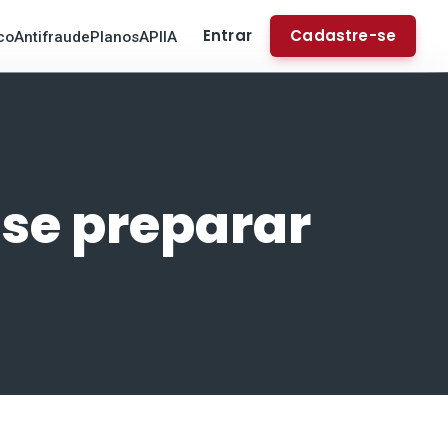
Entrar
Cadastre-se
co
Antifraude
Planos
API
IA
se preparar