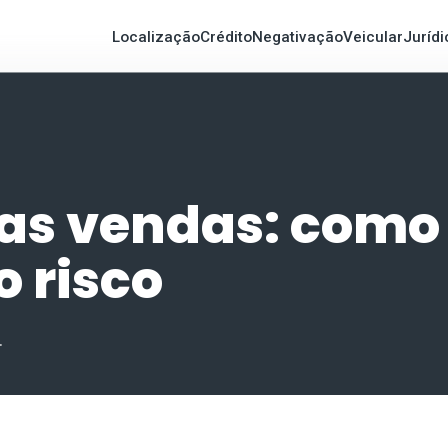
Localização
Crédito
Negativação
Veicular
Jurídi
as vendas: como 
 risco
.