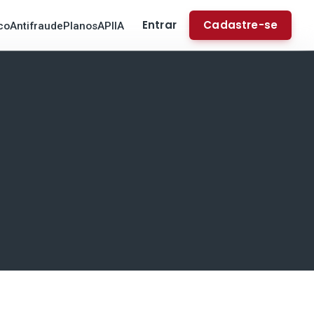
Entrar
Cadastre-se
co
Antifraude
Planos
API
IA