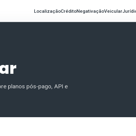
Localização
Crédito
Negativação
Veicular
Jurídi
ar
bre planos pós-pago, API e