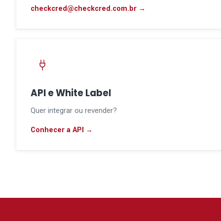
checkcred@checkcred.com.br →
API e White Label
Quer integrar ou revender?
Conhecer a API →