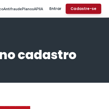
Entrar
Cadastre-se
co
Antifraude
Planos
API
IA
 no cadastro