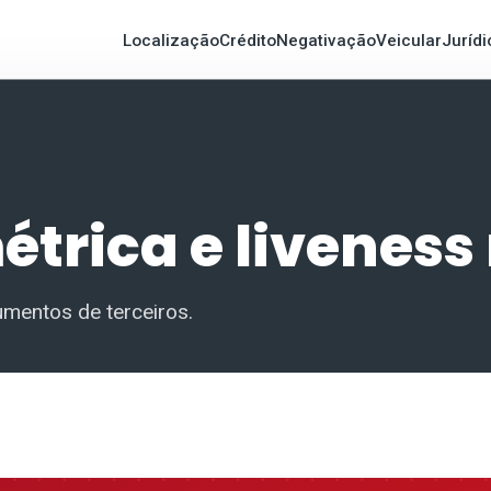
Localização
Crédito
Negativação
Veicular
Jurídi
trica e liveness
umentos de terceiros.