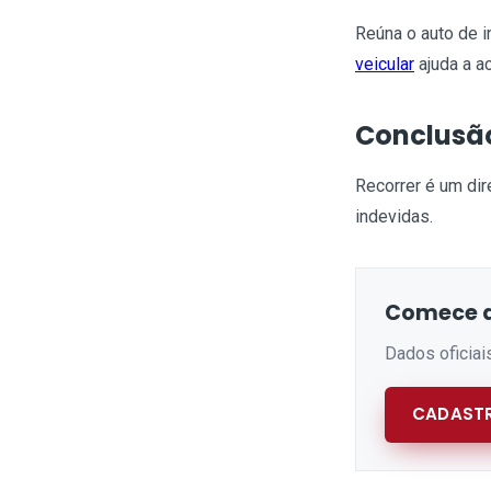
Reúna o auto de i
veicular
ajuda a a
Conclusã
Recorrer é um dir
indevidas.
Comece a
Dados oficiai
CADASTR