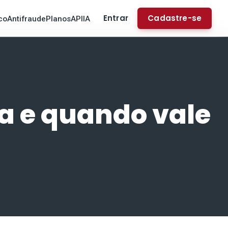
Entrar
Cadastre-se
co
Antifraude
Planos
API
IA
a e quando vale