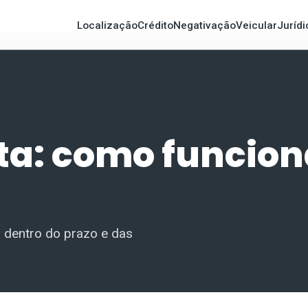
Localização
Crédito
Negativação
Veicular
Jurídi
ta: como funcion
r dentro do prazo e das