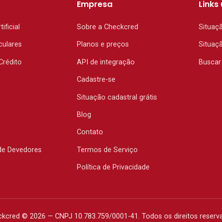
Empresa
Links 
tificial
Sobre a Checkcred
Situaç
culares
Planos e preços
Situaç
Crédito
API de integração
Buscar
Cadastre-se
Situação cadastral grátis
Blog
Contato
de Devedores
Termos de Serviço
Política de Privacidade
kcred © 2026 — CNPJ 10.783.759/0001-41. Todos os direitos reserv