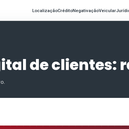
Localização
Crédito
Negativação
Veicular
Jurídi
tal de clientes: 
o.