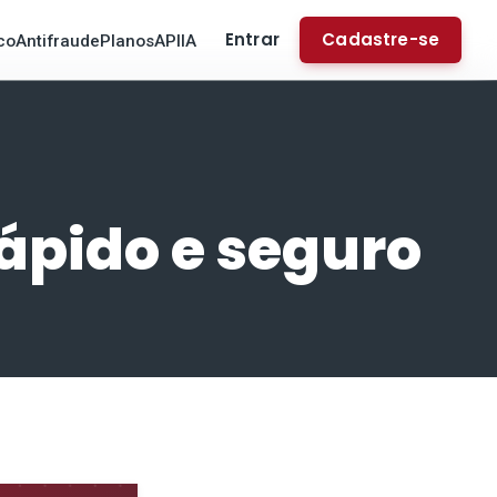
Entrar
Cadastre-se
co
Antifraude
Planos
API
IA
rápido e seguro