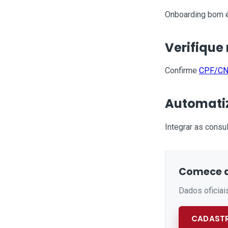
Onboarding bom é 
Verifique
Confirme
CPF/CN
Automati
Integrar as consul
Comece a
Dados oficiai
CADASTR