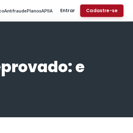
Entrar
Cadastre-se
co
Antifraude
Planos
API
IA
eprovado: e