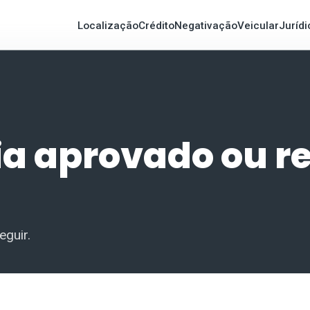
Localização
Crédito
Negativação
Veicular
Jurídi
ia aprovado ou r
eguir.