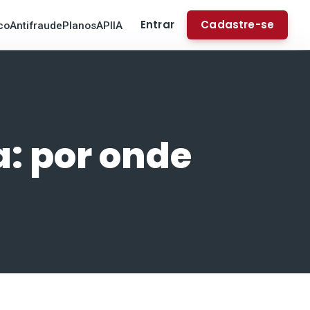
Entrar
Cadastre-se
co
Antifraude
Planos
API
IA
: por onde