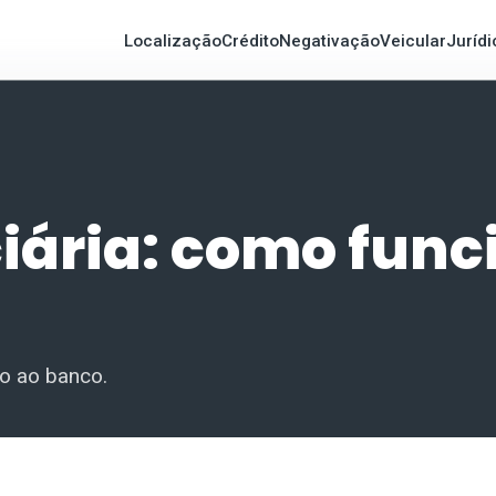
Localização
Crédito
Negativação
Veicular
Jurídi
ciária: como func
do ao banco.