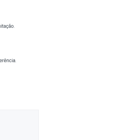
itação.
erência.