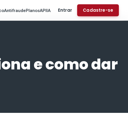
Entrar
Cadastre-se
co
Antifraude
Planos
API
IA
iona e como dar